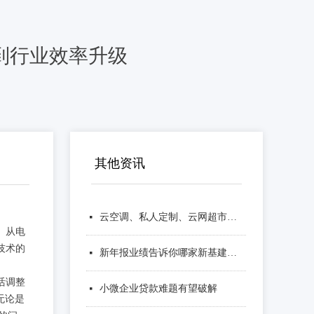
行业效率升级​
其他资讯
云空调、私人定制、云网超市－中国企业的“互联网＋”行动
넷
。从电
技术的
新年报业绩告诉你哪家新基建上市公司有投资机会
넷
活调整
小微企业贷款难题有望破解
넷
无论是