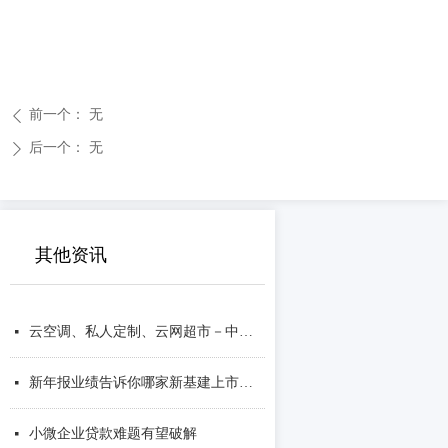
前一个：
无
ꄴ
后一个：
无
ꄲ
其他资讯
云空调、私人定制、云网超市－中国企业的“互联网＋”行动
넷
新年报业绩告诉你哪家新基建上市公司有投资机会
넷
小微企业贷款难题有望破解
넷