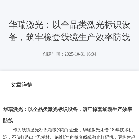
华瑞激光：以全品类激光标识设
备，筑牢橡套线缆生产效率防线
创建时间：
2025-10-31
16:04
文章详情
华瑞激光：以全品类激光标识设备，筑牢橡套线缆生产效率
防线
作为线缆激光标识领域的领军企业，华瑞激光凭借 18 年技术积
淀，不仅打造出 “无耗材、免维护” 的橡套线缆激光打码机，更构建起