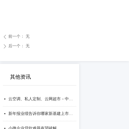
前一个：
无
ꄴ
后一个：
无
ꄲ
其他资讯
云空调、私人定制、云网超市－中国企业的“互联网＋”行动
넷
新年报业绩告诉你哪家新基建上市公司有投资机会
넷
小微企业贷款难题有望破解
넷