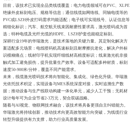
目前，该技术已实现全品类线缆覆盖：电力电缆领域可在PVC、XLPE
绝缘外皮标刻电压、规格等信息；通信线缆如网络线、同轴电缆等的
PVC或LSZH外皮打码需求均能适配；电子线可实现线号、认证信息等
精细化标识；汽车、航空航天线束因耐磨性要求高，激光喷码成为首
选；特种电缆及光纤光缆的HDPE、LSZH护套也能稳定标刻。
深耕行业19年的华瑞激光，是技术落地的关键力量。其定制化解决方
案适配多元场景：电线喷码机高速标刻且耐摩擦抗老化，解决户外标
识模糊痛点；线材印字机实现纤细线材高精度标识；线束激光机非接
触式加工避免损伤，提升批量生产效率。设备可适配多种材质，标刻
速度50-900米/分钟，覆盖不同产能需求。
未来，线缆激光喷码技术将向智能化、集成化、绿色化升级。华瑞激
光依托技术积淀，实现设备与MES系统深度对接，实时追溯生产数
据；推动设备与生产线联动构建一体化单元，减少人工干预；无耗材
设计每年可为企业节省2-3万元，契合双碳战略。
随着与AI视觉、物联网技术融合，该技术将具备更强自主纠错能力。
华瑞激光将持续创新，推动技术向更高效智能方向突破，为线缆行业
转型升级提供有力支撑，助力行业高质量发展。