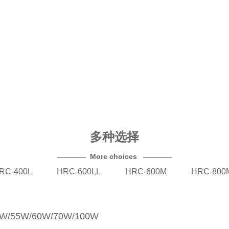
多种选择
———— More choices ————
RC-400L HRC-600LL HRC-600M HRC-80
55W/60W/70W/100W